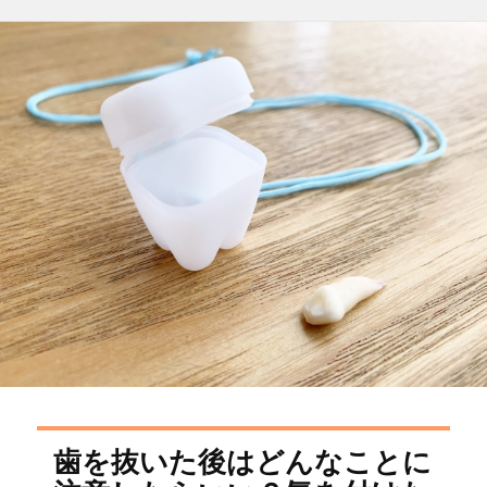
稿
テ
日:
ゴ
リ
ー
歯を抜いた後はどんなことに