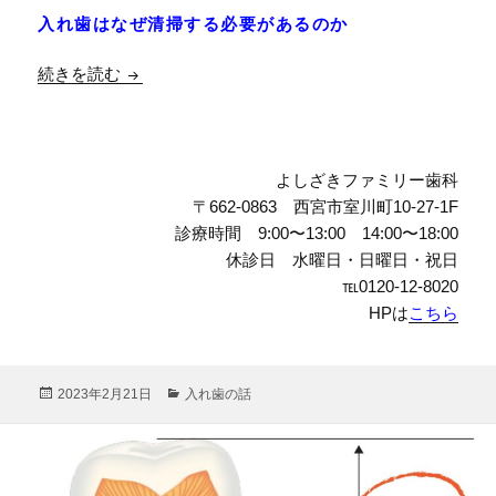
入れ歯はなぜ清掃する必要があるのか
【学会ガイドライン】入れ歯の洗浄剤は使ったほ
続きを読む
よしざきファミリー歯科
〒662-0863 西宮市室川町10-27-1F
診療時間 9:00〜13:00 14:00〜18:00
休診日 水曜日・日曜日・祝日
℡0120-12-8020
HPは
こちら
投
カ
2023年2月21日
入れ歯の話
稿
テ
日:
ゴ
リ
ー