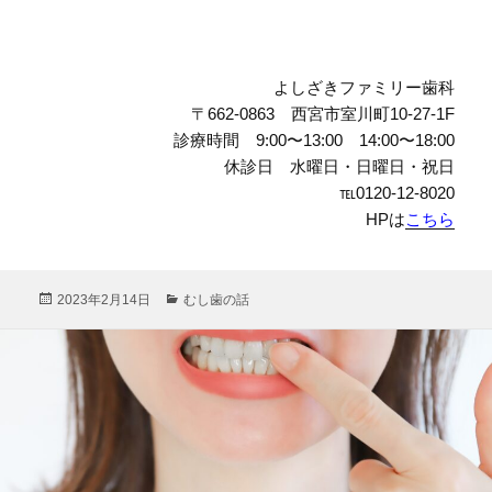
よしざきファミリー歯科
〒662-0863 西宮市室川町10-27-1F
診療時間 9:00〜13:00 14:00〜18:00
休診日 水曜日・日曜日・祝日
℡0120-12-8020
HPは
こちら
投
カ
2023年2月14日
むし歯の話
稿
テ
日:
ゴ
リ
ー