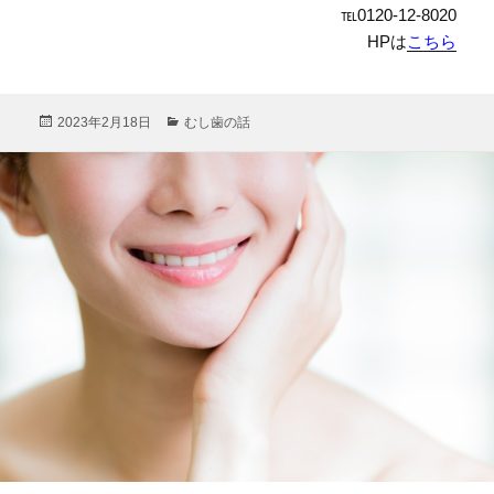
℡0120-12-8020
HPは
こちら
投
カ
2023年2月18日
むし歯の話
稿
テ
日:
ゴ
リ
ー