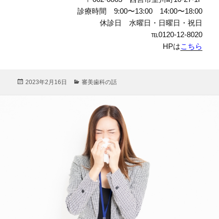
診療時間 9:00〜13:00 14:00〜18:00
休診日 水曜日・日曜日・祝日
℡0120-12-8020
HPは
こちら
投
カ
2023年2月16日
審美歯科の話
稿
テ
日:
ゴ
リ
ー