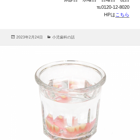
℡0120-12-8020
HPは
こちら
投
カ
2023年2月24日
小児歯科の話
稿
テ
日:
ゴ
リ
ー