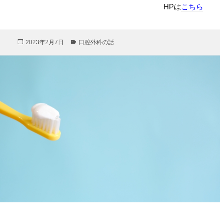
HPは
こちら
投
カ
2023年2月7日
口腔外科の話
稿
テ
日:
ゴ
リ
ー