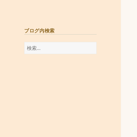
ブログ内検索
検
索: