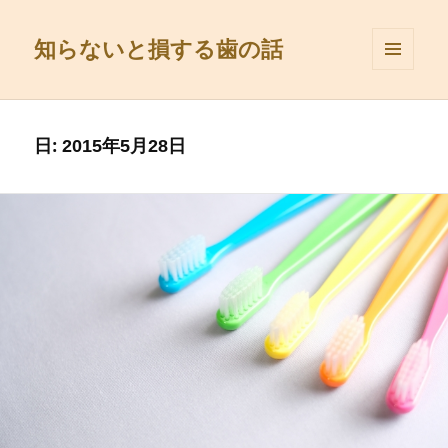
知らないと損する歯の話
メニュ
ーとウ
ィジェ
ット
日:
2015年5月28日