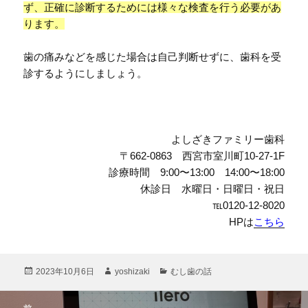
ず、正確に診断するためには様々な検査を行う必要があ
ります。
歯の痛みなどを感じた場合は自己判断せずに、歯科を受
診するようにしましょう。
よしざきファミリー歯科
〒662-0863 西宮市室川町10-27-1F
診療時間 9:00〜13:00 14:00〜18:00
休診日 水曜日・日曜日・祝日
℡0120-12-8020
HPは
こちら
投
作
カ
2023年10月6日
yoshizaki
むし歯の話
稿
成
テ
日:
者
ゴ
投